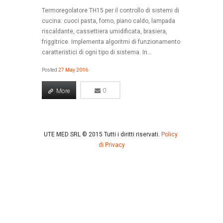
Termoregolatore TH15 per il controllo di sistemi di
cucina: cuoci pasta, forno, piano caldo, lampada
riscaldante, cassettiera umidificata, brasiera,
friggitrice. Implementa algoritmi di funzionamento
caratteristici di ogni tipo di sistema. In...
Posted
27 May 2016
More
0
0
More
UTE MED SRL © 2015 Tutti i diritti riservati.
Policy
di Privacy